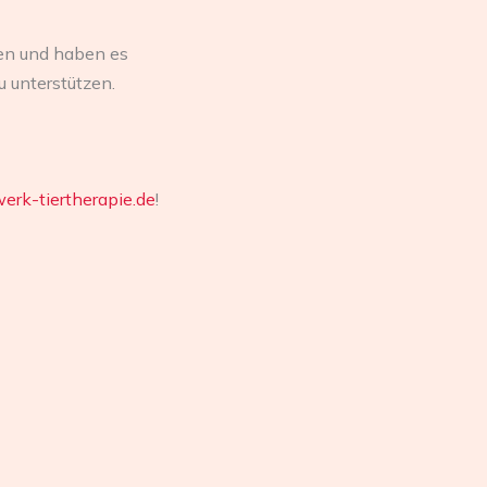
en und haben es
u unterstützen.
erk-tiertherapie.de
!